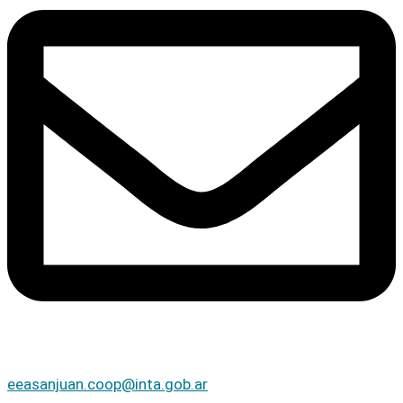
eeasanjuan.coop@inta.gob.ar