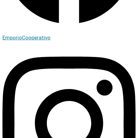
EmporioCooperativo